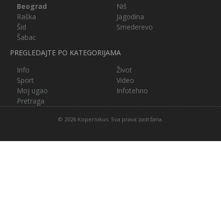
Beograd
Niš
Raška
Jagodina
Šid
Smederevo
Šabac
PREGLEDAJTE PO KATEGORIJAMA
Info
Život
Sport
Video
Moj ugao
Infotehno
Pretraga
© 2026 Kopernikus. Sva prava zadržana.