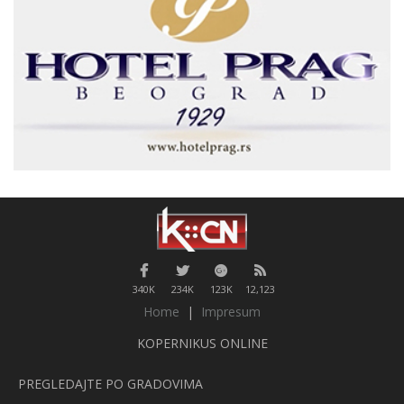
340K
234K
123K
12,123
Home
|
Impresum
KOPERNIKUS ONLINE
PREGLEDAJTE PO GRADOVIMA