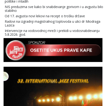
politike i mladih
NIS preduzima sve kako bi snabdevanje gorivom i u avgustu bilo
stabilno
Od 17. avgusta novi lekovi na recept o trošku države
Radovi na izgradnji magistralnog toplovoda u ulici dr Miodraga
Lazića
Intervencije na vodovodnoj mreži i prekidi u vodosnabdevanju
5.8.2026. god.