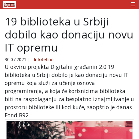
☰
19 biblioteka u Srbiji
dobilo kao donaciju novu
IT opremu
30.07.2021
|
Infotehno
U okviru projekta Digitalni građanin 2.0 19
biblioteka u Srbiji dobilo je kao donaciju novu IT
opremu koja služi za učenje osnova
programiranja, a koja će korisnicima biblioteka
biti na raspolaganju za besplatno iznajmljivanje u
prostoru biblioteke ili kod kuće, saopštio je danas
Fond B92.