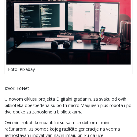
Foto: Pixabay
Izvor: FoNet
U novom ciklusu projekta Digitalni građanin, za svaku od ovih
biblioteka obezbeđena su po tri micro:Maqueen plus robota i po
dve obuke za zaposlene u bibliotekama.
Ovi mini roboti kompatibilni su sa micro:bit-om - mini
računarom, uz pomoć kojeg različite generacije na veoma
jednostavan i inovativan način imaju priliku da uče