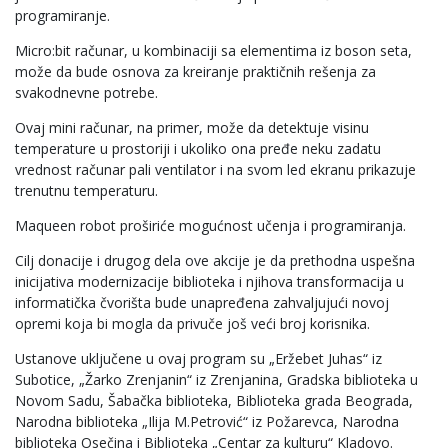
programiranje.
Micro:bit računar, u kombinaciji sa elementima iz boson seta,
može da bude osnova za kreiranje praktičnih rešenja za
svakodnevne potrebe.
Ovaj mini računar, na primer, može da detektuje visinu
temperature u prostoriji i ukoliko ona pređe neku zadatu
vrednost računar pali ventilator i na svom led ekranu prikazuje
trenutnu temperaturu.
Maqueen robot proširiće mogućnost učenja i programiranja.
Cilj donacije i drugog dela ove akcije je da prethodna uspešna
inicijativa modernizacije biblioteka i njihova transformacija u
informatička čvorišta bude unapređena zahvaljujući novoj
opremi koja bi mogla da privuče još veći broj korisnika.
Ustanove uključene u ovaj program su „Eržebet Juhas“ iz
Subotice, „Žarko Zrenjanin“ iz Zrenjanina, Gradska biblioteka u
Novom Sadu, Šabačka biblioteka, Biblioteka grada Beograda,
Narodna biblioteka „Ilija M.Petrović“ iz Požarevca, Narodna
biblioteka Osečina i Biblioteka „Centar za kulturu“ Kladovo.