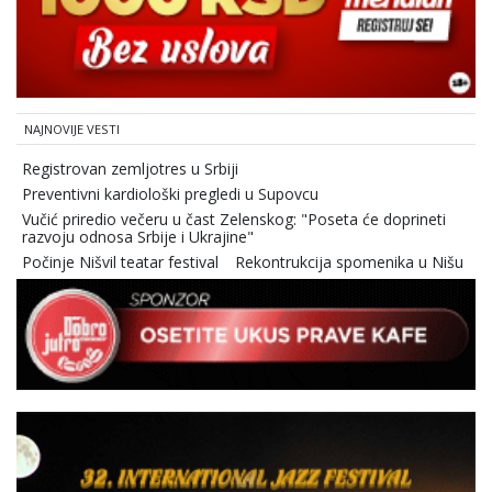
NAJNOVIJE VESTI
Registrovan zemljotres u Srbiji
Preventivni kardiološki pregledi u Supovcu
Vučić priredio večeru u čast Zelenskog: "Poseta će doprineti
razvoju odnosa Srbije i Ukrajine"
Počinje Nišvil teatar festival
Rekontrukcija spomenika u Nišu