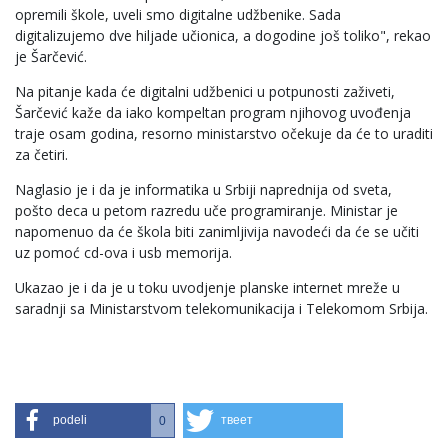
opremili škole, uveli smo digitalne udžbenike. Sada
digitalizujemo dve hiljade učionica, a dogodine još toliko", rekao
je Šarčević.
Na pitanje kada će digitalni udžbenici u potpunosti zaživeti,
Šarčević kaže da iako kompeltan program njihovog uvođenja
traje osam godina, resorno ministarstvo očekuje da će to uraditi
za četiri.
Naglasio je i da je informatika u Srbiji naprednija od sveta,
pošto deca u petom razredu uče programiranje. Ministar je
napomenuo da će škola biti zanimljivija navodeći da će se učiti
uz pomoć cd-ova i usb memorija.
Ukazao je i da je u toku uvodjenje planske internet mreže u
saradnji sa Ministarstvom telekomunikacija i Telekomom Srbija.
podeli
твеет
0