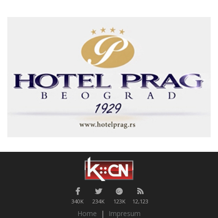
340K
234K
123K
12,123
Home
|
Impresum