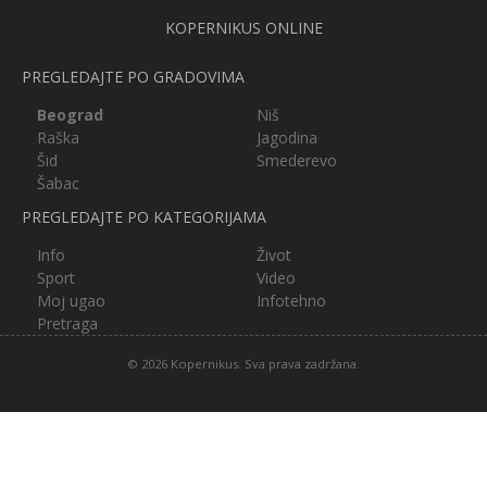
KOPERNIKUS ONLINE
PREGLEDAJTE PO GRADOVIMA
Beograd
Niš
Raška
Jagodina
Šid
Smederevo
Šabac
PREGLEDAJTE PO KATEGORIJAMA
Info
Život
Sport
Video
Moj ugao
Infotehno
Pretraga
© 2026 Kopernikus. Sva prava zadržana.