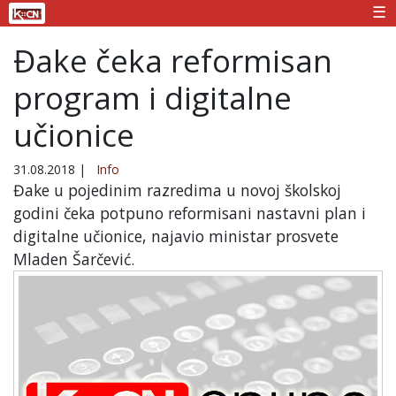
☰
Đake čeka reformisan
program i digitalne
učionice
31.08.2018
|
Info
Đake u pojedinim razredima u novoj školskoj
godini čeka potpuno reformisani nastavni plan i
digitalne učionice, najavio ministar prosvete
Mladen Šarčević.