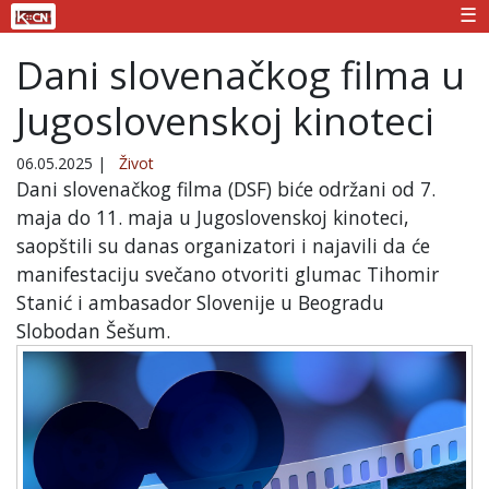
☰
Dani slovenačkog filma u
Jugoslovenskoj kinoteci
06.05.2025
|
Život
Dani slovenačkog filma (DSF) biće održani od 7.
maja do 11. maja u Jugoslovenskoj kinoteci,
saopštili su danas organizatori i najavili da će
manifestaciju svečano otvoriti glumac Tihomir
Stanić i ambasador Slovenije u Beogradu
Slobodan Šešum.