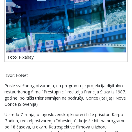
Foto: Pixabay
Izvor: FoNet
Posle svečanog otvaranja, na programu je projekcija digitalno
restauriranog filma "Prestupnici" reditelja Francija Slaka iz 1987.
godine, politički triler snimljen na području Gorice (Italija) i Nove
Gorice (Slovenija).
U sredu 7. maja, u Jugoslovenskoj kinoteci biće prisutan Karpo
Godina, reditelj ostvarenja "Abesinija", koje će biti na programu
od 18 časova, u okviru Retrospektive filmova u izboru