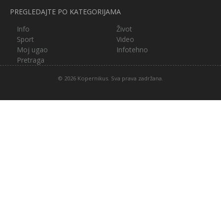
PREGLEDAJTE PO KATEGORIJAMA
Info
Život
Sport
Video
Moj ugao
Infotehno
Pretraga
© 2026 Kopernikus. Sva prava zadržana.