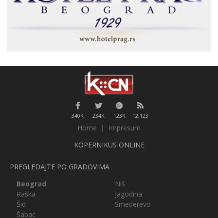
340K
234K
123K
12,123
Home
|
Impresum
KOPERNIKUS ONLINE
PREGLEDAJTE PO GRADOVIMA
Beograd
Niš
Raška
Jagodina
Šid
Smederevo
Šabac