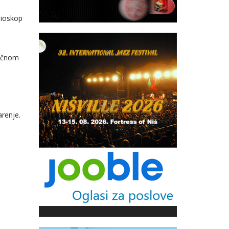
bioskop
ličnom
arenje.