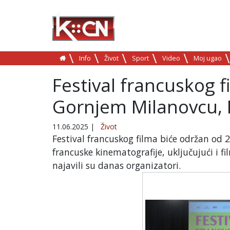
Info
Život
Sport
Video
Moj ugao
Festival francuskog 
Gornjem Milanovcu, 
11.06.2025
|
Život
Festival francuskog filma biće održan od 25
francuske kinematografije, uključujući i 
najavili su danas organizatori.