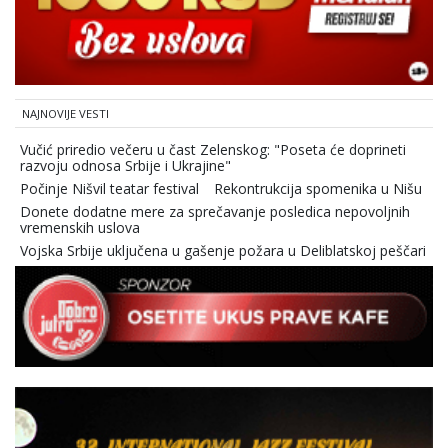
NAJNOVIJE VESTI
Vučić priredio večeru u čast Zelenskog: "Poseta će doprineti
razvoju odnosa Srbije i Ukrajine"
Počinje Nišvil teatar festival
Rekontrukcija spomenika u Nišu
Donete dodatne mere za sprečavanje posledica nepovoljnih
vremenskih uslova
Vojska Srbije uključena u gašenje požara u Deliblatskoj peščari