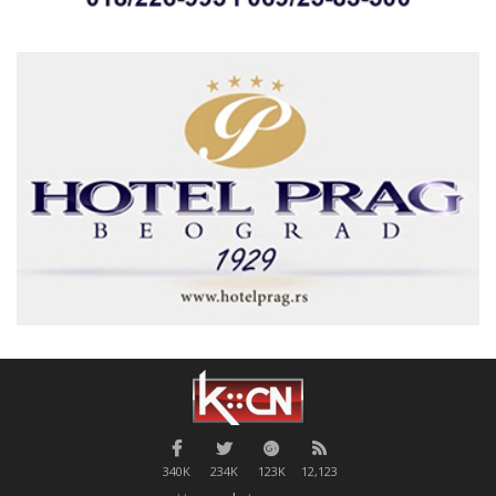
340K
234K
123K
12,123