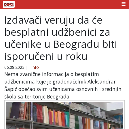
☰
Izdavači veruju da će
besplatni udžbenici za
učenike u Beogradu biti
isporučeni u roku
06.08.2023
|
Info
Nema zvanične informacija o besplatim
udžbenicima koje je gradonačelnik Aleksandrar
Šapić obećao svim učenicama osnovnih i srednjih
škola sa teritorije Beograda.