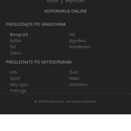
Home
|
Impresum
KOPERNIKUS ONLINE
PREGLEDAJTE PO GRADOVIMA
Beograd
Niš
Raška
Jagodina
Šid
Smederevo
Šabac
PREGLEDAJTE PO KATEGORIJAMA
Info
Život
Sport
Video
Moj ugao
Infotehno
Pretraga
© 2026 Kopernikus. Sva prava zadržana.