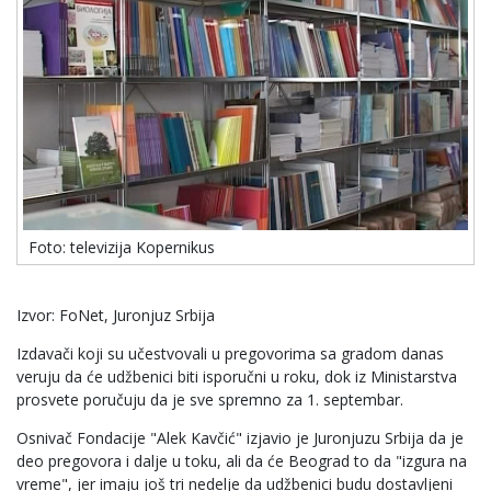
Foto: televizija Kopernikus
Izvor: FoNet, Juronjuz Srbija
Izdavači koji su učestvovali u pregovorima sa gradom danas
veruju da će udžbenici biti isporučni u roku, dok iz Ministarstva
prosvete poručuju da je sve spremno za 1. septembar.
Osnivač Fondacije "Alek Kavčić" izjavio je Juronjuzu Srbija da je
deo pregovora i dalje u toku, ali da će Beograd to da "izgura na
vreme", jer imaju još tri nedelje da udžbenici budu dostavljeni