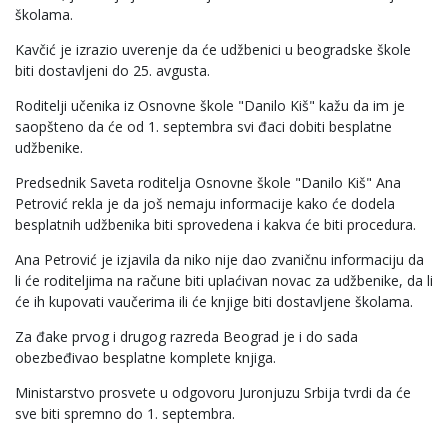
školama.
Kavčić je izrazio uverenje da će udžbenici u beogradske škole
biti dostavljeni do 25. avgusta.
Roditelji učenika iz Osnovne škole "Danilo Kiš" kažu da im je
saopšteno da će od 1. septembra svi đaci dobiti besplatne
udžbenike.
Predsednik Saveta roditelja Osnovne škole "Danilo Kiš" Ana
Petrović rekla je da još nemaju informacije kako će dodela
besplatnih udžbenika biti sprovedena i kakva će biti procedura.
Ana Petrović je izjavila da niko nije dao zvaničnu informaciju da
li će roditeljima na račune biti uplaćivan novac za udžbenike, da li
će ih kupovati vaučerima ili će knjige biti dostavljene školama.
Za đake prvog i drugog razreda Beograd je i do sada
obezbeđivao besplatne komplete knjiga.
Ministarstvo prosvete u odgovoru Juronjuzu Srbija tvrdi da će
sve biti spremno do 1. septembra.