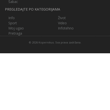
Šabac
PREGLEDAJTE PO KATEGORIJAMA
Info
Život
Sport
Video
Moj ugao
Infotehno
Pretraga
© 2026 Kopernikus. Sva prava zadržana.