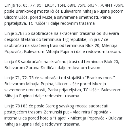
Llinije 16, 65, 77, 95 i EKO1, 15N, 68N, 75N, 603N, 704N i 706N,
posle Brankovog mosta ići će Bulevarom Mihajla Pupina potom
Ulicom Ušće, pored Muzeja savremene umetnosti, Parka
prijateljstva, TC "Ušće" i dalje redovnim trasama.
Linije 27E i 35 saobraćaće na skraćenim trasama od Bulevara
despota Stefana do terminusa Trg republike, linija 67 će
saobraćati na skraćenoj trasi od terminusa Blok 20, Milentija
Popovića, Bulevarom Mihajla Pupina i dalje redovnom trasom.
Linija 68 saobraćaće na skraćenoj trasi od terminusa Blok 20,
Bulevarom Zorana Đinđića i dalje redovnom trasom.
Linije 71, 72, 75 će saobraćati od stajališta "Brankov most"
Bulevarom Mihajla Pupina, Ulicom Ušće pored Muzeja
savremene umetnosti, Parka prijateljstva, TC Ušće, Bulevarom
Mihajla Pupina i dalje redovnim trasama.
Linije 78 i 83 će posle Starog savskog mosta saobraćati
postojećom trasom: Zemunski put - Vladimira Popovića -
interna ulica pored hotela "Hajat" - Milentija Popovića - Bulevar
Mihajla Pupina i dalje redovnim trasama.