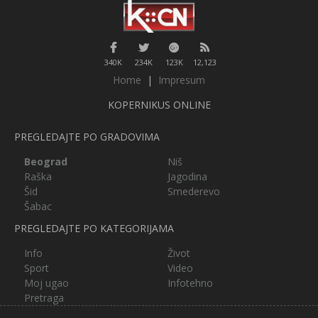
340K
234K
123K
12,123
Home
|
Impresum
KOPERNIKUS ONLINE
PREGLEDAJTE PO GRADOVIMA
Beograd
Niš
Raška
Jagodina
Šid
Smederevo
Šabac
PREGLEDAJTE PO KATEGORIJAMA
Info
Život
Sport
Video
Moj ugao
Infotehno
Pretraga