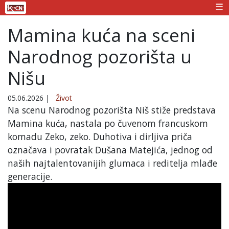
☰
Mamina kuća na sceni
Narodnog pozorišta u
Nišu
05.06.2026
|
Život
Na scenu Narodnog pozorišta Niš stiže predstava
Mamina kuća, nastala po čuvenom francuskom
komadu Zeko, zeko. Duhotiva i dirljiva priča
označava i povratak Dušana Matejića, jednog od
naših najtalentovanijih glumaca i reditelja mlađe
generacije.