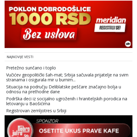
NAJNOVIJE VESTI
Pretežno sunčano i toplo
Vučićev geopolitički šah-mat; Srbija sačuvala prijatelje na svim
stranama i osigurala mir u burnim...
Situacija na području Deliblatske peščare značajno bolja u
odnosu na prethodne dane
Podrška deci iz socijalno ugroženih i hraniteljskih porodica na
letovanju u Baošićima
Registrovan zemljotres u Srbiji