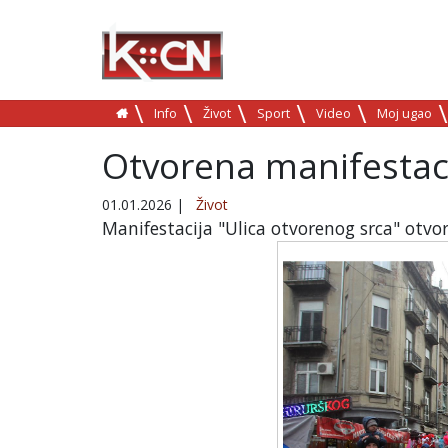
Info
Život
Sport
Video
Moj ugao
Otvorena manifestaci
01.01.2026
|
Život
Manifestacija "Ulica otvorenog srca" otvo