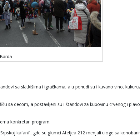
 Barda
ndovi sa slatkišima i igračkama, a u ponudi su i kuvano vino, kukuruz,
išu sa decom, a postavljeni su i štandovi za kupovinu crvenog i plav
, nema konkretan program.
 "Srpskoj kafani", gde su glumci Ateljea 212 menjali uloge sa konobari