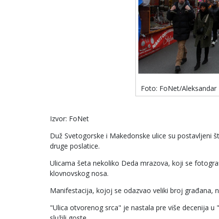
Foto: FoNet/Aleksandar
Izvor: FoNet
Duž Svetogorske i Makedonske ulice su postavljeni šta
druge poslatice.
Ulicama šeta nekoliko Deda mrazova, koji se fotograf
klovnovskog nosa.
Manifestacija, kojoj se odazvao veliki broj građana
"Ulica otvorenog srca" je nastala pre više decenija u
služili goste.