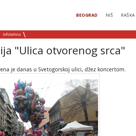
BEOGRAD
NIŠ
RAŠKA
Infotehno
ja "Ulica otvorenog srca"
rena je danas u Svetogorskoj ulici, džez koncertom.