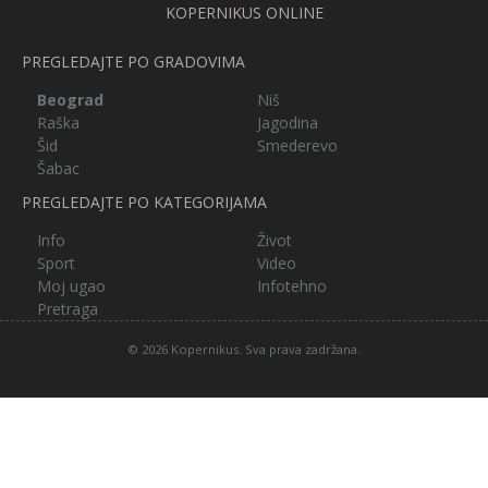
KOPERNIKUS ONLINE
PREGLEDAJTE PO GRADOVIMA
Beograd
Niš
Raška
Jagodina
Šid
Smederevo
Šabac
PREGLEDAJTE PO KATEGORIJAMA
Info
Život
Sport
Video
Moj ugao
Infotehno
Pretraga
© 2026 Kopernikus. Sva prava zadržana.