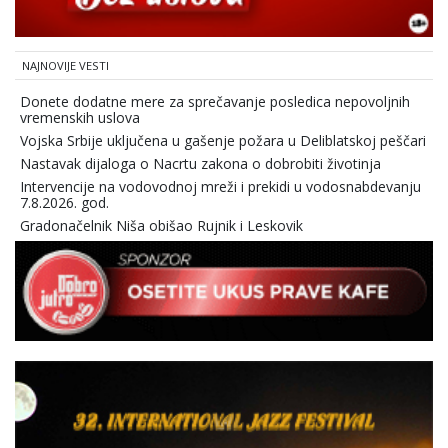
NAJNOVIJE VESTI
Donete dodatne mere za sprečavanje posledica nepovoljnih
vremenskih uslova
Vojska Srbije uključena u gašenje požara u Deliblatskoj peščari
Nastavak dijaloga o Nacrtu zakona o dobrobiti životinja
Intervencije na vodovodnoj mreži i prekidi u vodosnabdevanju
7.8.2026. god.
Gradonačelnik Niša obišao Rujnik i Leskovik