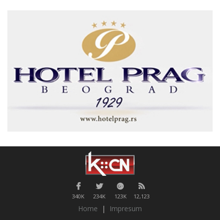
340K
234K
123K
12,123
Home
|
Impresum