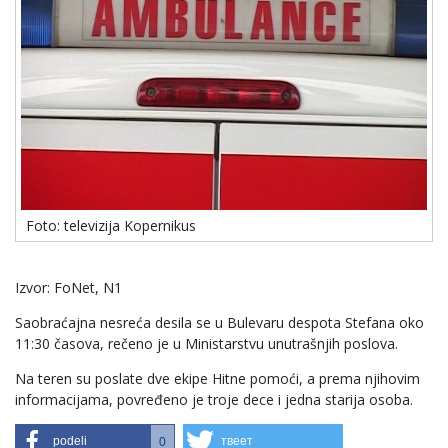
Foto: televizija Kopernikus
Izvor: FoNet, N1
Saobraćajna nesreća desila se u Bulevaru despota Stefana oko
11:30 časova, rečeno je u Ministarstvu unutrašnjih poslova.
Na teren su poslate dve ekipe Hitne pomoći, a prema njihovim
informacijama, povređeno je troje dece i jedna starija osoba.
podeli
твеет
0