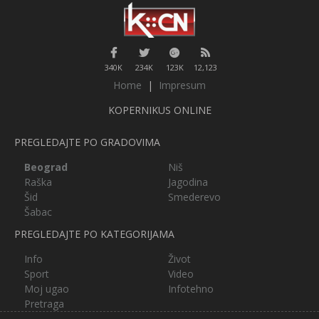
340K
234K
123K
12,123
Home
|
Impresum
KOPERNIKUS ONLINE
PREGLEDAJTE PO GRADOVIMA
Beograd
Niš
Raška
Jagodina
Šid
Smederevo
Šabac
PREGLEDAJTE PO KATEGORIJAMA
Info
Život
Sport
Video
Moj ugao
Infotehno
Pretraga