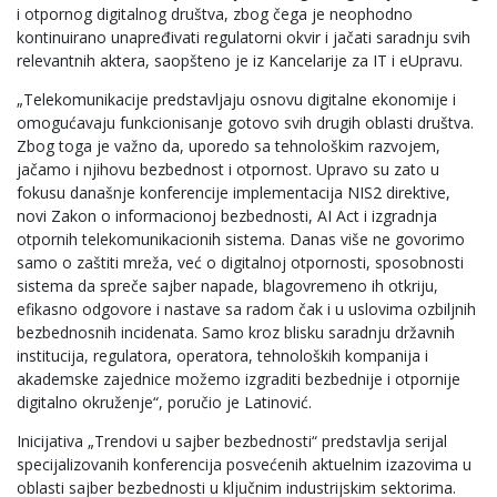
i otpornog digitalnog društva, zbog čega je neophodno
kontinuirano unapređivati regulatorni okvir i jačati saradnju svih
relevantnih aktera, saopšteno je iz Kancelarije za IT i eUpravu.
„Telekomunikacije predstavljaju osnovu digitalne ekonomije i
omogućavaju funkcionisanje gotovo svih drugih oblasti društva.
Zbog toga je važno da, uporedo sa tehnološkim razvojem,
jačamo i njihovu bezbednost i otpornost. Upravo su zato u
fokusu današnje konferencije implementacija NIS2 direktive,
novi Zakon o informacionoj bezbednosti, AI Act i izgradnja
otpornih telekomunikacionih sistema. Danas više ne govorimo
samo o zaštiti mreža, već o digitalnoj otpornosti, sposobnosti
sistema da spreče sajber napade, blagovremeno ih otkriju,
efikasno odgovore i nastave sa radom čak i u uslovima ozbiljnih
bezbednosnih incidenata. Samo kroz blisku saradnju državnih
institucija, regulatora, operatora, tehnoloških kompanija i
akademske zajednice možemo izgraditi bezbednije i otpornije
digitalno okruženje“, poručio je Latinović.
Inicijativa „Trendovi u sajber bezbednosti“ predstavlja serijal
specijalizovanih konferencija posvećenih aktuelnim izazovima u
oblasti sajber bezbednosti u ključnim industrijskim sektorima.