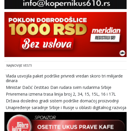
NAJNOVIJE VESTI
Vlada usvojila paket podrške privredi vredan skoro tri milijarde
dinara
Ministar Dačić čestitao Dan rudara svim rudarima Srbije
Privremena izmena trasa linija broj 2, 34, 15, 15L, 16 i 17L
Država dosledno gradi sistem podrške domaćoj proizvodnji
Unapređenje saradnje Srbije i Rusije u oblasti digitalnog razvoja