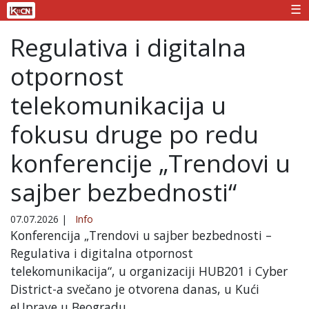
☰
Regulativa i digitalna
otpornost
telekomunikacija u
fokusu druge po redu
konferencije „Trendovi u
sajber bezbednosti“
07.07.2026
|
Info
Konferencija „Trendovi u sajber bezbednosti –
Regulativa i digitalna otpornost
telekomunikacija“, u organizaciji HUB201 i Cyber
District-a svečano je otvorena danas, u Kući
eUprave u Beogradu.