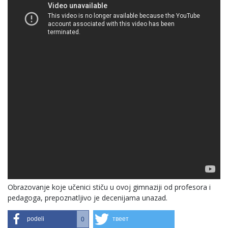
Obrazovanje koje učenici stiču u ovoj gimnaziji od profesora i
pedagoga, prepoznatljivo je decenijama unazad.
podeli
твеет
0