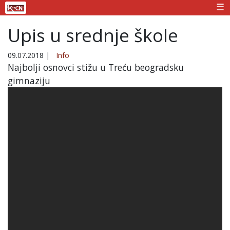
☰
Upis u srednje škole
09.07.2018
|
Info
Najbolji osnovci stižu u Treću beogradsku
gimnaziju