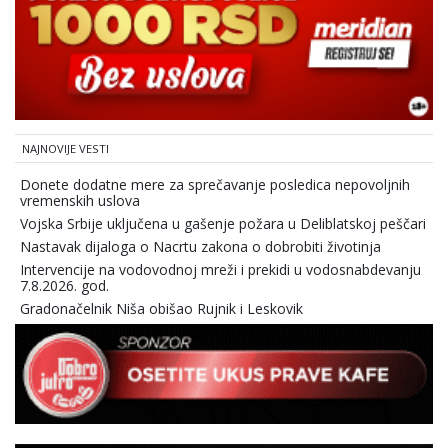
NAJNOVIJE VESTI
Donete dodatne mere za sprečavanje posledica nepovoljnih
vremenskih uslova
Vojska Srbije uključena u gašenje požara u Deliblatskoj peščari
Nastavak dijaloga o Nacrtu zakona o dobrobiti životinja
Intervencije na vodovodnoj mreži i prekidi u vodosnabdevanju
7.8.2026. god.
Gradonačelnik Niša obišao Rujnik i Leskovik