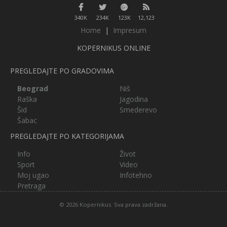
340K
234K
123K
12,123
Home
|
Impresum
KOPERNIKUS ONLINE
PREGLEDAJTE PO GRADOVIMA
Beograd
Niš
Raška
Jagodina
Šid
Smederevo
Šabac
PREGLEDAJTE PO KATEGORIJAMA
Info
Život
Sport
Video
Moj ugao
Infotehno
Pretraga
© 2026 Kopernikus. Sva prava zadržana.