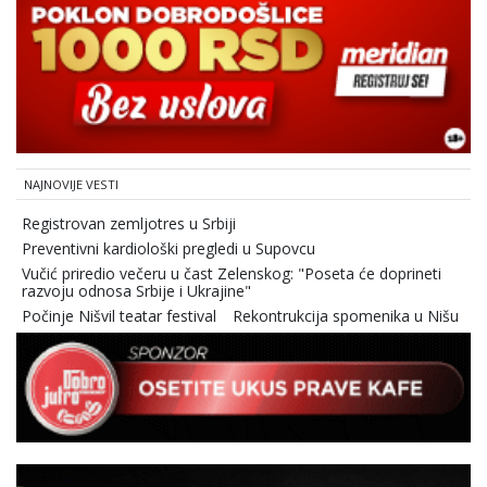
NAJNOVIJE VESTI
Registrovan zemljotres u Srbiji
Preventivni kardiološki pregledi u Supovcu
Vučić priredio večeru u čast Zelenskog: "Poseta će doprineti
razvoju odnosa Srbije i Ukrajine"
Počinje Nišvil teatar festival
Rekontrukcija spomenika u Nišu