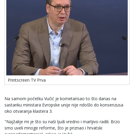
Printscreen TV Prva
Na samom početku Vučić je kometarisao to što danas na
sastanku ministara Evropske unije nije ndošlo do konsenzusa
oko otvaranja klastera 3.
"Najžalije mi je što su naši ljudi vredno i marljivo radili. Brzo
smo uveli mnoge reforme, što je priznao i hrvatski