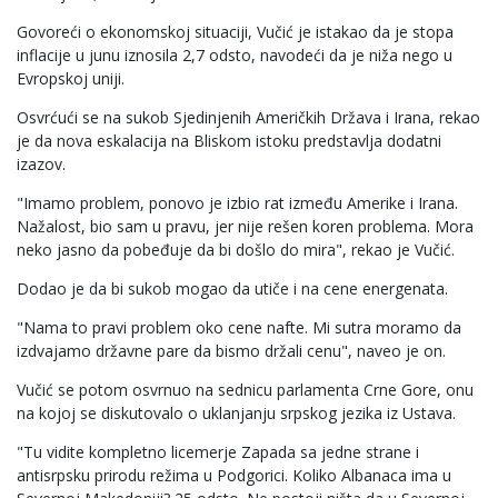
Govoreći o ekonomskoj situaciji, Vučić je istakao da je stopa
inflacije u junu iznosila 2,7 odsto, navodeći da je niža nego u
Evropskoj uniji.
Osvrćući se na sukob Sjedinjenih Američkih Država i Irana, rekao
je da nova eskalacija na Bliskom istoku predstavlja dodatni
izazov.
"Imamo problem, ponovo je izbio rat između Amerike i Irana.
Nažalost, bio sam u pravu, jer nije rešen koren problema. Mora
neko jasno da pobeđuje da bi došlo do mira", rekao je Vučić.
Dodao je da bi sukob mogao da utiče i na cene energenata.
"Nama to pravi problem oko cene nafte. Mi sutra moramo da
izdvajamo državne pare da bismo držali cenu", naveo je on.
Vučić se potom osvrnuo na sednicu parlamenta Crne Gore, onu
na kojoj se diskutovalo o uklanjanju srpskog jezika iz Ustava.
"Tu vidite kompletno licemerje Zapada sa jedne strane i
antisrpsku prirodu režima u Podgorici. Koliko Albanaca ima u