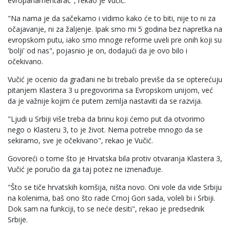
evroparlamentarac", rekao je Vučić.
"Na nama je da sačekamo i vidimo kako će to biti, nije to ni za
očajavanje, ni za žaljenje. Ipak smo mi 5 godina bez napretka na
evropskom putu, iako smo mnoge reforme uveli pre onih koji su
'bolji' od nas", pojasnio je on, dodajući da je ovo bilo i
očekivano.
Vučić je ocenio da građani ne bi trebalo previše da se opterećuju
pitanjem Klastera 3 u pregovorima sa Evropskom unijom, već
da je važnije kojim će putem zemlja nastaviti da se razvija.
"Ljudi u Srbiji više treba da brinu koji ćemo put da otvorimo
nego o Klasteru 3, to je život. Nema potrebe mnogo da se
sekiramo, sve je očekivano", rekao je Vučić.
Govoreći o tome što je Hrvatska bila protiv otvaranja Klastera 3,
Vučić je poručio da ga taj potez ne iznenađuje.
"Što se tiče hrvatskih komšija, ništa novo. Oni vole da vide Srbiju
na kolenima, baš ono što rade Crnoj Gori sada, voleli bi i Srbiji.
Dok sam na funkciji, to se neće desiti", rekao je predsednik
Srbije.