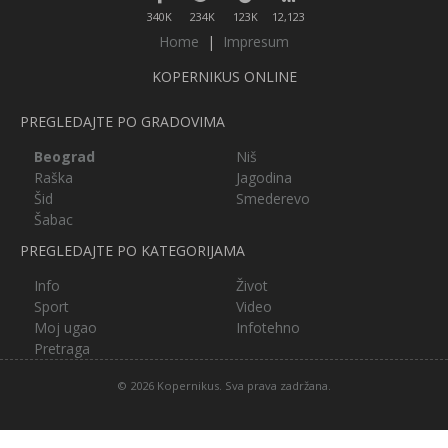
340K
234K
123K
12,123
Home
|
Impresum
KOPERNIKUS ONLINE
PREGLEDAJTE PO GRADOVIMA
Beograd
Niš
Raška
Jagodina
Šid
Smederevo
Šabac
PREGLEDAJTE PO KATEGORIJAMA
Info
Život
Sport
Video
Moj ugao
Infotehno
Pretraga
© 2026 Kopernikus. Sva prava zadržana.