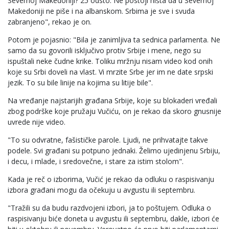
Severnoj Makedoniji? 25 odsto. Ne postoji ništa da u Severnoj
Makedoniji ne piše i na albanskom. Srbima je sve i svuda
zabranjeno", rekao je on.
Potom je pojasnio: "Bila je zanimljiva ta sednica parlamenta. Ne
samo da su govorili isključivo protiv Srbije i mene, nego su
ispuštali neke čudne krike. Toliku mržnju nisam video kod onih
koje su Srbi doveli na vlast. Vi mrzite Srbe jer im ne date srpski
jezik. To su bile linije na kojima su litije bile".
Na vređanje najstarijih građana Srbije, koje su blokaderi vređali
zbog podrške koje pružaju Vučiću, on je rekao da skoro gnusnije
uvrede nije video.
"To su odvratne, fašističke parole. Ljudi, ne prihvatajte takve
podele. Svi građani su potpuno jednaki. Želimo ujedinjenu Srbiju,
i decu, i mlade, i sredovečne, i stare za istim stolom".
Kada je reč o izborima, Vučić je rekao da odluku o raspisivanju
izbora građani mogu da očekuju u avgustu ili septembru.
"Tražili su da budu razdvojeni izbori, ja to poštujem. Odluka o
raspisivanju biće doneta u avgustu ili septembru, dakle, izbori će