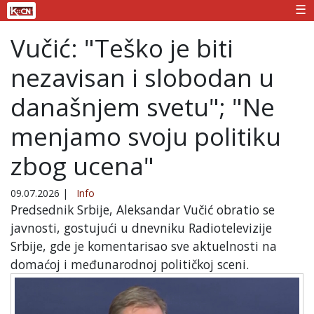
☰
Vučić: "Teško je biti
nezavisan i slobodan u
današnjem svetu"; "Ne
menjamo svoju politiku
zbog ucena"
09.07.2026
|
Info
Predsednik Srbije, Aleksandar Vučić obratio se
javnosti, gostujući u dnevniku Radiotelevizije
Srbije, gde je komentarisao sve aktuelnosti na
domaćoj i međunarodnoj političkoj sceni.