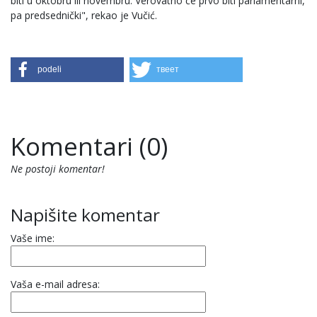
biti u oktobru ili novembru. Verovatno će prvo biti parlamentarni,
pa predsednički", rekao je Vučić.
podeli
твеет
Komentari (0)
Ne postoji komentar!
Napišite komentar
Vaše ime:
Vaša e-mail adresa: