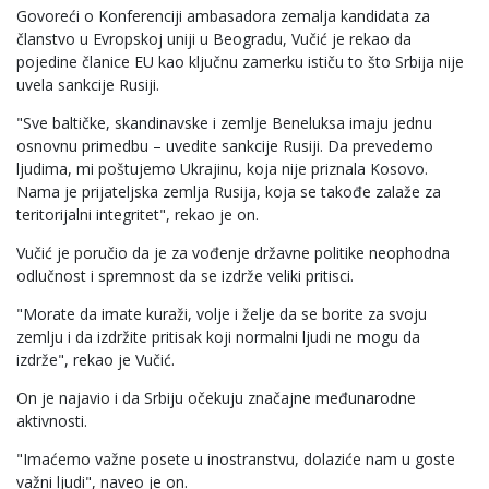
Govoreći o Konferenciji ambasadora zemalja kandidata za
članstvo u Evropskoj uniji u Beogradu, Vučić je rekao da
pojedine članice EU kao ključnu zamerku ističu to što Srbija nije
uvela sankcije Rusiji.
"Sve baltičke, skandinavske i zemlje Beneluksa imaju jednu
osnovnu primedbu – uvedite sankcije Rusiji. Da prevedemo
ljudima, mi poštujemo Ukrajinu, koja nije priznala Kosovo.
Nama je prijateljska zemlja Rusija, koja se takođe zalaže za
teritorijalni integritet", rekao je on.
Vučić je poručio da je za vođenje državne politike neophodna
odlučnost i spremnost da se izdrže veliki pritisci.
"Morate da imate kuraži, volje i želje da se borite za svoju
zemlju i da izdržite pritisak koji normalni ljudi ne mogu da
izdrže", rekao je Vučić.
On je najavio i da Srbiju očekuju značajne međunarodne
aktivnosti.
"Imaćemo važne posete u inostranstvu, dolaziće nam u goste
važni ljudi", naveo je on.